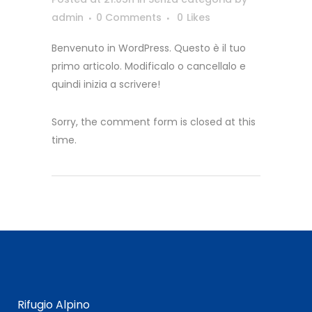
admin
0 Comments
0
Likes
Benvenuto in WordPress. Questo è il tuo
primo articolo. Modificalo o cancellalo e
quindi inizia a scrivere!
Sorry, the comment form is closed at this
time.
Rifugio Alpino