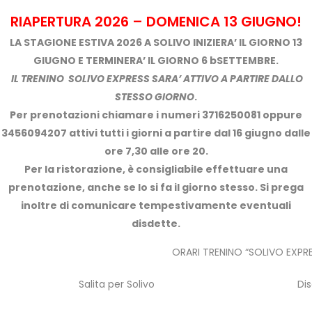
RIAPERTURA 2026 – DOMENICA 13 GIUGNO!
LA STAGIONE ESTIVA 2026 A SOLIVO INIZIERA’ IL GIORNO 13
GIUGNO E TERMINERA’ IL GIORNO 6 bSETTEMBRE.
IL TRENINO SOLIVO EXPRESS SARA’ ATTIVO A PARTIRE DALLO
STESSO GIORNO
.
Per prenotazioni chiamare i numeri 3716250081 oppure
3456094207 attivi tutti i giorni a partire dal 16 giugno dalle
ore 7,30 alle ore 20.
Per la ristorazione, è consigliabile effettuare una
prenotazione, anche se lo si fa il giorno stesso. Si prega
inoltre di comunicare tempestivamente eventuali
disdette.
ORARI TRENINO “SOLIVO EXPR
Salita per Solivo
Dis