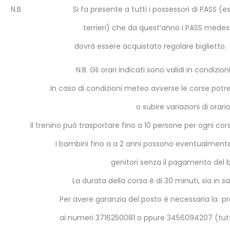
N.B.
Si fa presente a tutti i possessori di PASS (esc
terrieri) che da quest’anno i PASS medes
dovrà essere acquistato regolare biglietto.
N.B. Gli orari indicati sono validi in condizio
In caso di condizioni meteo avverse le corse potr
o subire variazioni di orario
Il trenino può trasportare fino a 10 persone per ogni cor
I bambini fino a a 2 anni possono eventualmente 
genitori senza il pagamento del bi
La durata della corsa è di 30 minuti, sia in sa
Per avere garanzia del posto è necessaria la p
ai numeri 3716250081 o ppure 3456094207 (tutti 