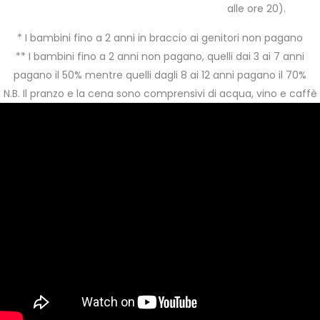
alle ore 20).
* I bambini fino a 2 anni in braccio ai genitori non pagano
** I bambini fino a 2 anni non pagano, quelli dai 3 ai 7 anni
pagano il 50% mentre quelli dagli 8 ai 12 anni pagano il 70%
N.B. Il pranzo e la cena sono comprensivi di acqua, vino e caffè